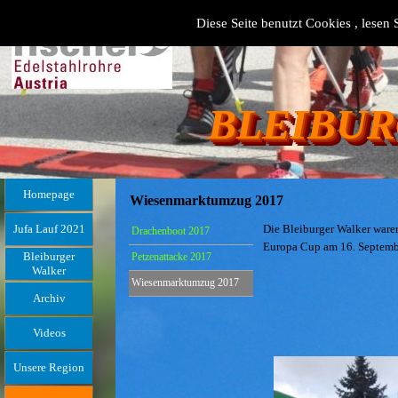
Diese Seite benutzt Cookies , lesen 
BLEIBUR
Homepage
Wiesenmarktumzug 2017
Jufa Lauf 2021
Die Bleiburger Walker ware
Drachenboot 2017
Europa Cup am 16. Septemb
Bleiburger
Petzenattacke 2017
Walker
Wiesenmarktumzug 2017
Archiv
Videos
Unsere Region